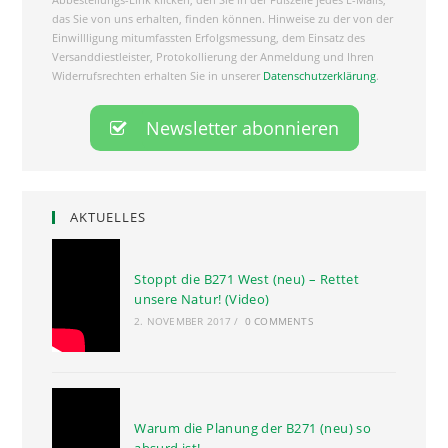
das Sie von uns erhalten, finden können. Hinweise zu der von der
Einwillligung mitumfassten Erfolgsmessung, dem Einsatz des
Versanddiestleister, Protokollierung der Anmeldung und Ihren
Widerrufsrechten erhalten Sie in unserer
Datenschutzerklärung
.
AKTUELLES
Stoppt die B271 West (neu) – Rettet
unsere Natur! (Video)
2. NOVEMBER 2017
/
0 COMMENTS
Warum die Planung der B271 (neu) so