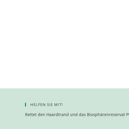
HELFEN SIE MIT!
Rettet den Haardtrand und das Biosphärenreservat P