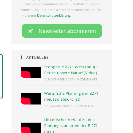
Einsatz des Versanddiestleister, Protokollierung der
Anmeldung und Ihren Widerrufsrechten erhalten Sie
in unserer
Datenschutzerklärung
.
AKTUELLES
Stoppt die B271 West (neu) –
Rettet unsere Natur! (Video)
2. NOVEMBER 2017
/
0 COMMENTS
Warum die Planung der B271
(neu) so absurd ist!
17. AUGUST 2025
/
0 COMMENTS
Historischer Verlauf zu den
Planungsvarianten der B 271
(neu)