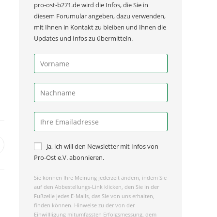
pro-ost-b271.de wird die Infos, die Sie in
diesem Forumular angeben, dazu verwenden,
mit Ihnen in Kontakt zu bleiben und Ihnen die
Updates und Infos zu übermitteln.
Ja, ich will den Newsletter mit Infos von
Pro-Ost e.V. abonnieren.
Sie können Ihre Meinung jederzeit ändern, indem Sie
auf den Abbestellungs-Link klicken, den Sie in der
Fußzeile jedes E-Mails, das Sie von uns erhalten,
finden können. Hinweise zu der von der
Einwillligung mitumfassten Erfolgsmessung, dem