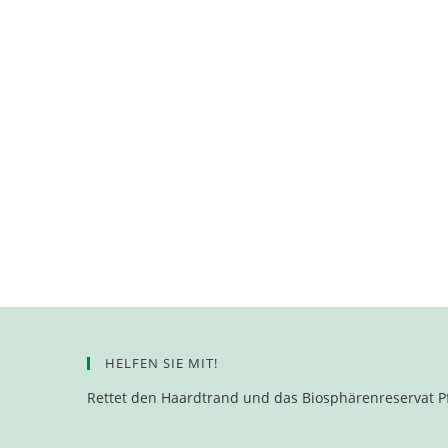
HELFEN SIE MIT!
Rettet den Haardtrand und das Biosphärenreservat P