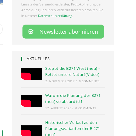
Einsatz des Versanddiestleister, Protokollierung der
Anmeldung und Ihren Widerrufsrechten erhalten Sie
in unserer
Datenschutzerklärung
.
AKTUELLES
Stoppt die B271 West (neu) –
Rettet unsere Natur! (Video)
2. NOVEMBER 2017
/
0 COMMENTS
Warum die Planung der B271
(neu) so absurd ist!
17. AUGUST 2025
/
0 COMMENTS
Historischer Verlauf zu den
Planungsvarianten der B 271
(neu)