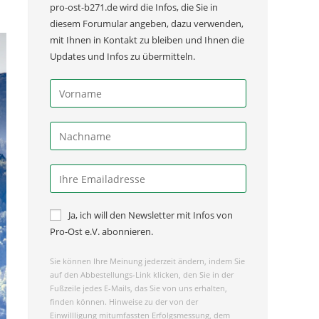
pro-ost-b271.de wird die Infos, die Sie in
diesem Forumular angeben, dazu verwenden,
mit Ihnen in Kontakt zu bleiben und Ihnen die
Updates und Infos zu übermitteln.
Ja, ich will den Newsletter mit Infos von
Pro-Ost e.V. abonnieren.
Sie können Ihre Meinung jederzeit ändern, indem Sie
auf den Abbestellungs-Link klicken, den Sie in der
Fußzeile jedes E-Mails, das Sie von uns erhalten,
finden können. Hinweise zu der von der
Einwillligung mitumfassten Erfolgsmessung, dem