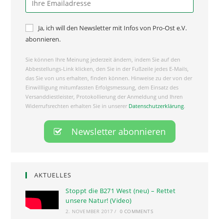
Ja, ich will den Newsletter mit Infos von Pro-Ost e.V.
abonnieren.
Sie können Ihre Meinung jederzeit ändern, indem Sie auf den
Abbestellungs-Link klicken, den Sie in der Fußzeile jedes E-Mails,
das Sie von uns erhalten, finden können. Hinweise zu der von der
Einwillligung mitumfassten Erfolgsmessung, dem Einsatz des
Versanddiestleister, Protokollierung der Anmeldung und Ihren
Widerrufsrechten erhalten Sie in unserer
Datenschutzerklärung
.
AKTUELLES
Stoppt die B271 West (neu) – Rettet
unsere Natur! (Video)
2. NOVEMBER 2017
/
0 COMMENTS