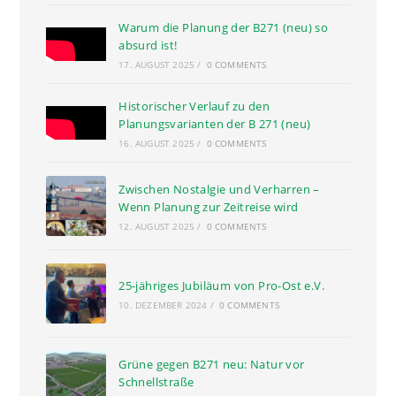
Warum die Planung der B271 (neu) so
absurd ist!
17. AUGUST 2025
/
0 COMMENTS
Historischer Verlauf zu den
Planungsvarianten der B 271 (neu)
16. AUGUST 2025
/
0 COMMENTS
Zwischen Nostalgie und Verharren –
Wenn Planung zur Zeitreise wird
12. AUGUST 2025
/
0 COMMENTS
25-jähriges Jubiläum von Pro-Ost e.V.
10. DEZEMBER 2024
/
0 COMMENTS
Grüne gegen B271 neu: Natur vor
Schnellstraße