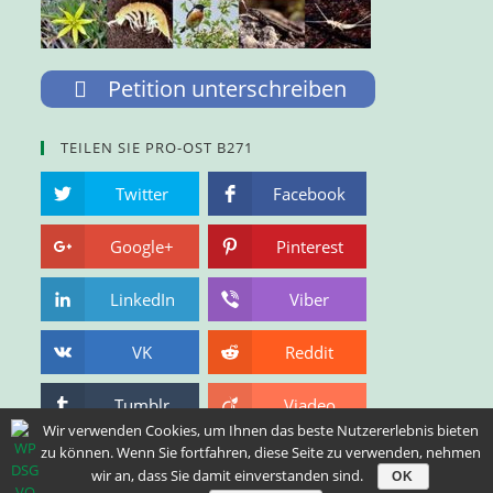
Petition unterschreiben
TEILEN SIE PRO-OST B271
Twitter
Facebook
Google+
Pinterest
LinkedIn
Viber
VK
Reddit
Tumblr
Viadeo
Wir verwenden Cookies, um Ihnen das beste Nutzererlebnis bieten
zu können. Wenn Sie fortfahren, diese Seite zu verwenden, nehmen
PRO-OST B271 AUF FACEBOOK
wir an, dass Sie damit einverstanden sind.
OK